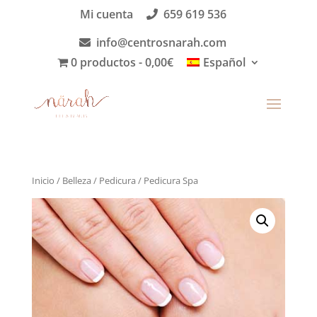
Mi cuenta
659 619 536
info@centrosnarah.com
0 productos
0,00€
Español
Inicio
/
Belleza
/
Pedicura
/ Pedicura Spa