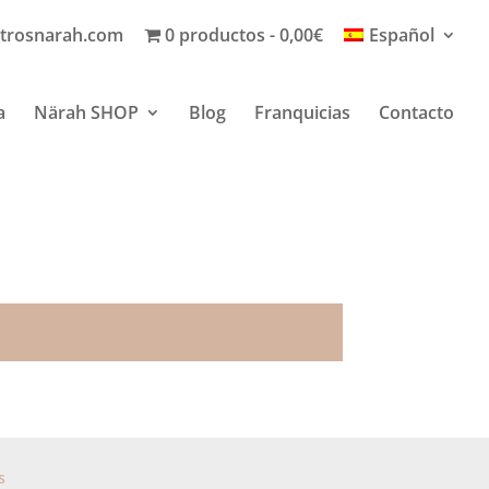
trosnarah.com
0 productos
0,00€
Español
a
Närah SHOP
Blog
Franquicias
Contacto
s