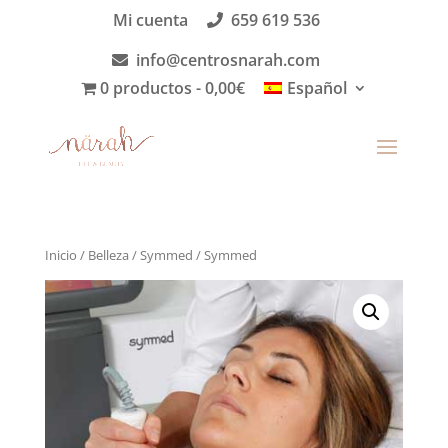
Mi cuenta
659 619 536
info@centrosnarah.com
0 productos
0,00€
Español
Inicio
/
Belleza
/
Symmed
/ Symmed