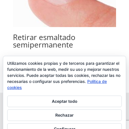
Retirar esmaltado
semipermanente
Añadir al carrito
Utilizamos cookies propias y de terceros para garantizar el
funcionamiento de la web, medir su uso y mejorar nuestros
5,00
€
servicios. Puede aceptar todas las cookies, rechazar las no
necesarias o configurar sus preferencias.
Política de
cookies
Aceptar todo
Aviso Legal
Política de cookies
Política de Privacidad
Envíos y devoluciones
Rechazar
Términos y condiciones
Desarrollo realizado por
empresa de desarrollo web
Configurar