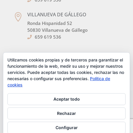
VILLANUEVA DE GÁLLEGO

Ronda Hispanidad 52
50830 Villanueva de Gállego
659 619 536
SÍGUENOS EN LAS REDES
Utilizamos cookies propias y de terceros para garantizar el
funcionamiento de la web, medir su uso y mejorar nuestros
servicios. Puede aceptar todas las cookies, rechazar las no
necesarias o configurar sus preferencias.
Política de
cookies
Aceptar todo
Aviso Legal
Política de cookies
Política de Privacidad
Envíos y devoluciones
Rechazar
Términos y condiciones
Desarrollo realizado por
empresa de desarrollo web
Configurar
Zaragoza