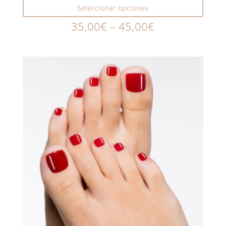
Seleccionar opciones
35,00
€
–
45,00
€