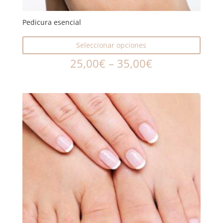
Pedicura esencial
Seleccionar opciones
25,00
€
–
35,00
€