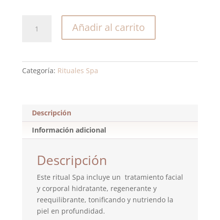
Ritual
Añadir al carrito
de
la
Alegría
cantidad
Categoría:
Rituales Spa
Descripción
Información adicional
Descripción
Este ritual Spa incluye un tratamiento facial
y corporal hidratante, regenerante y
reequilibrante, tonificando y nutriendo la
piel en profundidad.