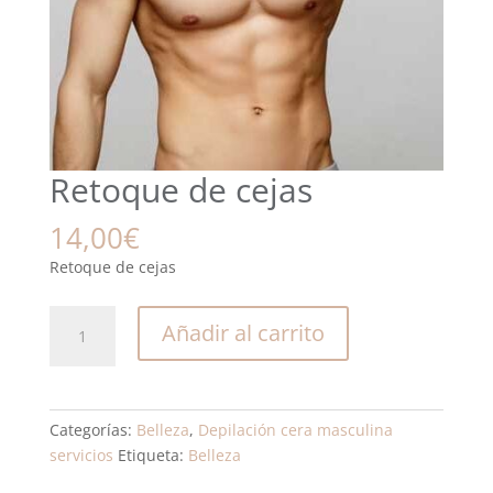
Retoque de cejas
14,00
€
Retoque de cejas
Retoque
Añadir al carrito
de
cejas
cantidad
Categorías:
Belleza
,
Depilación cera masculina
servicios
Etiqueta:
Belleza