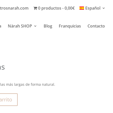
trosnarah.com
0 productos
0,00€
Español
a
Närah SHOP
Blog
Franquicias
Contacto
as
ñas más largas de forma natural.
arrito