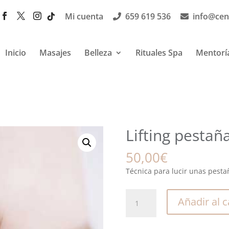
Mi cuenta
659 619 536
info@cen
Inicio
Masajes
Belleza
Rituales Spa
Mentorí
Lifting pestañ
50,00
€
Técnica para lucir unas pesta
Lifting
Añadir al c
pestañas
cantidad