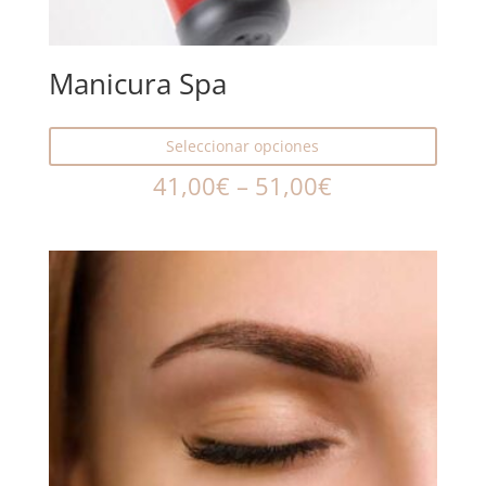
Manicura Spa
Seleccionar opciones
41,00
€
–
51,00
€