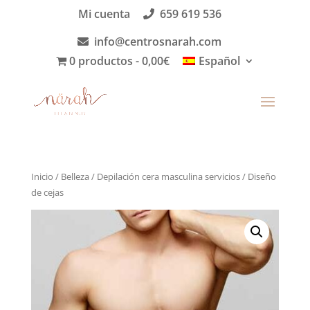
Mi cuenta
659 619 536
info@centrosnarah.com
0 productos
0,00€
Español
Inicio
/
Belleza
/
Depilación cera masculina servicios
/ Diseño
de cejas