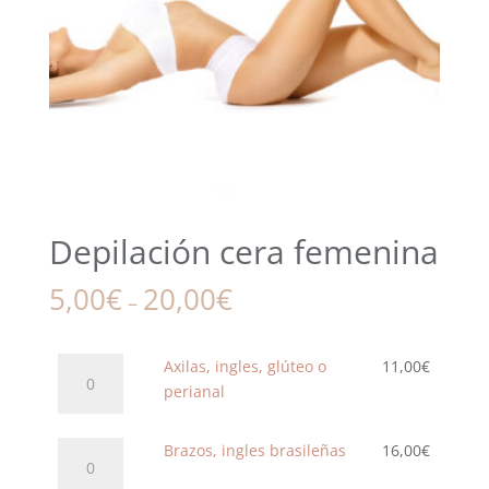
Depilación cera femenina
5,00
€
20,00
€
–
Axilas,
Axilas, ingles, glúteo o
11,00
€
ingles,
perianal
glúteo
o
Brazos,
Brazos, ingles brasileñas
16,00
€
perianal
ingles