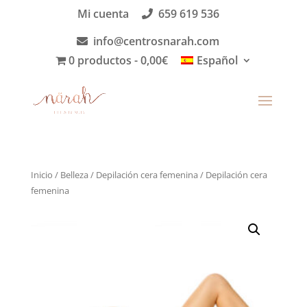
Mi cuenta
659 619 536
info@centrosnarah.com
0 productos
0,00€
Español
Inicio
/
Belleza
/
Depilación cera femenina
/ Depilación cera
femenina