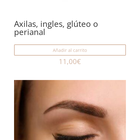
Axilas, ingles, glúteo o
perianal
Añadir al carrito
11,00
€