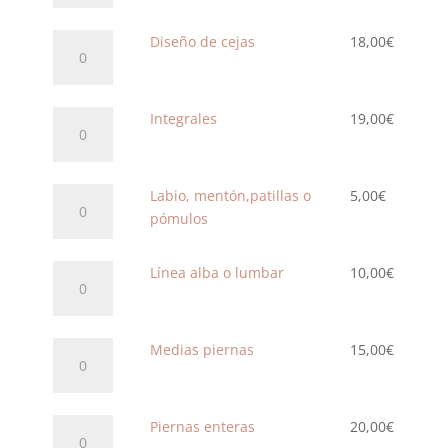
cantidad
brasileñas
cantidad
Diseño
Diseño de cejas
18,00
€
de
cejas
cantidad
Integrales
Integrales
19,00
€
cantidad
Labio,
Labio, mentón,patillas o
5,00
€
mentón,patillas
pómulos
o
pómulos
Línea
Línea alba o lumbar
10,00
€
cantidad
alba
o
lumbar
Medias
Medias piernas
15,00
€
cantidad
piernas
cantidad
Piernas
Piernas enteras
20,00
€