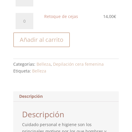
enteras
cantidad
Retoque
Retoque de cejas
14,00
€
de
cejas
cantidad
Añadir al carrito
Categorías:
Belleza
,
Depilación cera femenina
Etiqueta:
Belleza
Descripción
Descripción
Cuidado personal e higiene son los
principales motivos por los que hombres y