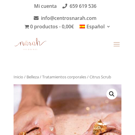
Mi cuenta
659 619 536
info@centrosnarah.com
0 productos
0,00€
Español
Inicio
/
Belleza
/
Tratamientos corporales
/ Citrus Scrub