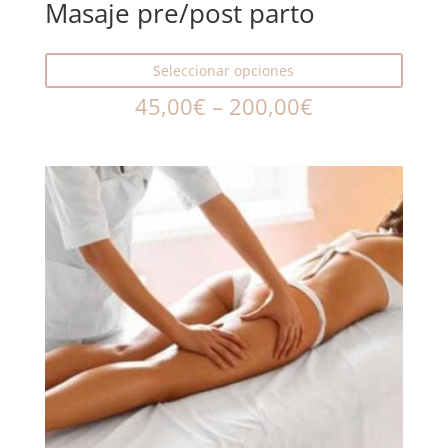
Masaje pre/post parto
Seleccionar opciones
45,00
€
–
200,00
€