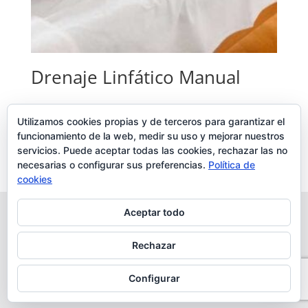
Drenaje Linfático Manual
Seleccionar opciones
Utilizamos cookies propias y de terceros para garantizar el
funcionamiento de la web, medir su uso y mejorar nuestros
45,00
€
–
200,00
€
servicios. Puede aceptar todas las cookies, rechazar las no
necesarias o configurar sus preferencias.
Política de
cookies
Aceptar todo
Aviso Legal
Política de cookies
Política de Privacidad
Envíos y devoluciones
Rechazar
Términos y condiciones
Desarrollo realizado por
empresa de desarrollo web
Configurar
Zaragoza