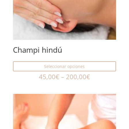
Champi hindú
Seleccionar opciones
45,00
€
–
200,00
€