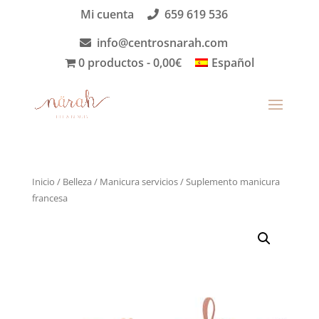
Mi cuenta
659 619 536
info@centrosnarah.com
0 productos
0,00€
Español
Inicio
/
Belleza
/
Manicura servicios
/ Suplemento manicura
francesa