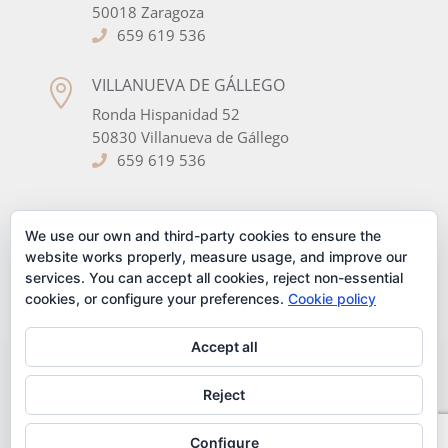
50018 Zaragoza
659 619 536
VILLANUEVA DE GÁLLEGO

Ronda Hispanidad 52
50830 Villanueva de Gállego
659 619 536
FOLLOW US
We use our own and third-party cookies to ensure the
website works properly, measure usage, and improve our
services. You can accept all cookies, reject non-essential
cookies, or configure your preferences.
Cookie policy
Accept all
Legal Notice
Cookies Policy
Privacy Policy
Reject
Shipping & Returns
Terms and Conditions
Desarrollo realizado por
empresa de desarrollo web
Configure